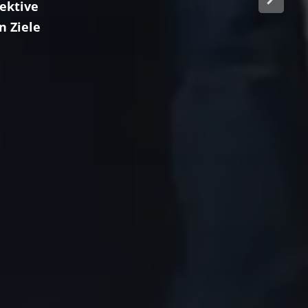
fektive
n Ziele