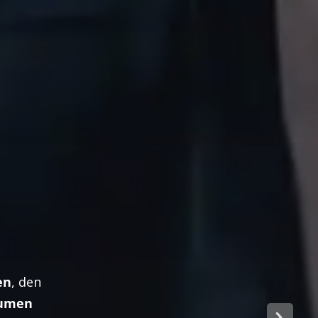
en
, den
umen