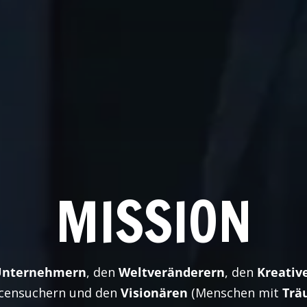
MISSION
nternehmern
, den
Weltveränderern
, den
Kreativ
censuchern und den
Visionären
(Menschen mit
Trä