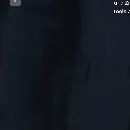
und
Z
Tools
a