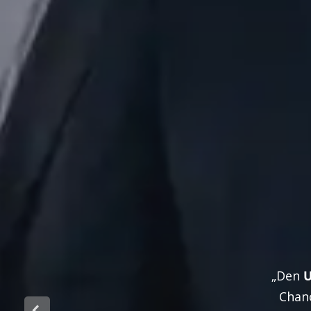
„Den
U
Chan