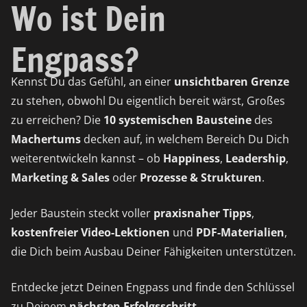
Wo ist Dein
Engpass?
Kennst Du das Gefühl, an einer
unsichtbaren
Grenze
zu stehen, obwohl Du eigentlich bereit wärst, Großes
zu erreichen? Die
10 systemischen Bausteine
des
Machertums
decken auf, in welchem Bereich Du Dich
weiterentwickeln kannst – ob
Happiness
,
Leadership
,
Marketing & Sales
oder
Prozesse & Strukturen
.
Jeder Baustein steckt voller
praxisnaher Tipps
,
kostenfreier Video-Lektionen
und
PDF-Materialien
,
die Dich beim Ausbau Deiner Fähigkeiten unterstützen.
Entdecke jetzt Deinen Engpass und finde den Schlüssel
zu Deinem
nächsten Erfolgsschritt
.