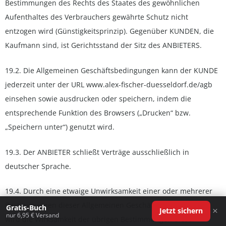
Bestimmungen des Rechts des Staates des gewöhnlichen
Aufenthaltes des Verbrauchers gewährte Schutz nicht
entzogen wird (Günstigkeitsprinzip). Gegenüber KUNDEN, die
Kaufmann sind, ist Gerichtsstand der Sitz des ANBIETERS.
19.2. Die Allgemeinen Geschäftsbedingungen kann der KUNDE
jederzeit unter der URL www.alex-fischer-duesseldorf.de/agb
einsehen sowie ausdrucken oder speichern, indem die
entsprechende Funktion des Browsers („Drucken“ bzw.
„Speichern unter“) genutzt wird.
19.3. Der ANBIETER schließt Verträge ausschließlich in
deutscher Sprache.
19.4. Durch eine etwaige Unwirksamkeit einer oder mehrerer
Bestimmungen dieser Allgemeinen Geschäftsbedingungen
Gratis-Buch
×
Jetzt sichern
nur 6,95 € Versand
wird die Wirksamkeit der übrigen Bestimmungen dieser