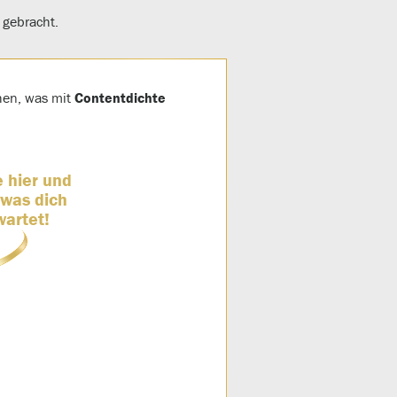
 gebracht.
ehen, was mit
Contentdichte
e hier und
 was dich
wartet!