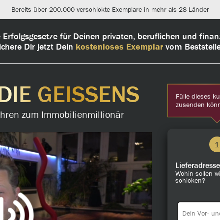
Bereits über 200.000 verschickte Exemplare in mehr als 28 Länder
Erfolgsgesetze für Deinen privaten, beruflichen und finanzi
ichere Dir jetzt Dein
kostenloses Exemplar
vom Beststelle
DIE GEISSENS
Fülle dieses k
zusenden kön
Jahren zum Immobilienmillionär
1
Lieferadresse
Wohin sollen w
schicken?