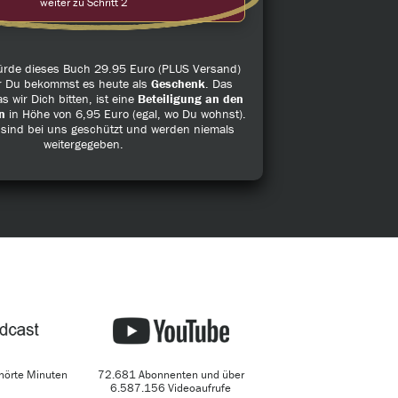
weiter zu Schritt 2
würde dieses Buch 29.95 Euro (PLUS Versand)
r Du bekommst es heute als
Geschenk
. Das
s wir Dich bitten, ist eine
Beteiligung an den
n
in Höhe von 6,95 Euro (egal, wo Du wohnst).
 sind bei uns geschützt und werden niemals
weitergegeben.
hörte Minuten
72.681 Abonnenten und über
6.587.156 Videoaufrufe