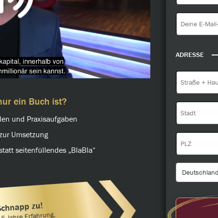
ADRESSE
ur ein Buch ist?
elen und Praxisaufgaben
n zur Umsetzung
statt seitenfüllendes „BlaBla“
Schnapp zu!