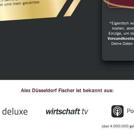
5 Jahre Erfahrung,
sen und mein gesamtes
*Eigentlich 
kosten, abe
Einzige, um da
Versandkoste
Deine Daten
Alex Düsseldorf Fischer ist bekannt aus:
über 4.000.000 ge