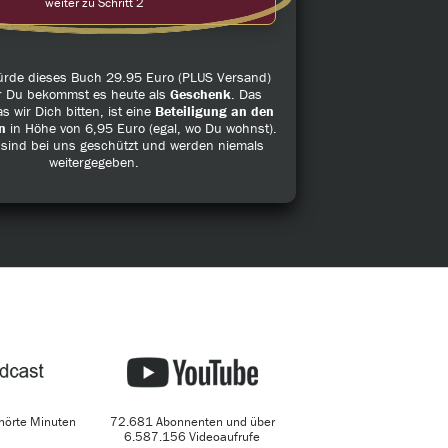
weiter zu Schritt 2
würde dieses Buch 29.95 Euro (PLUS Versand)
r Du bekommst es heute als
Geschenk
. Das
s wir Dich bitten, ist eine
Beteiligung an den
n
in Höhe von 6,95 Euro (egal, wo Du wohnst).
 sind bei uns geschützt und werden niemals
weitergegeben.
hörte Minuten
72.681 Abonnenten und über
6.587.156 Videoaufrufe