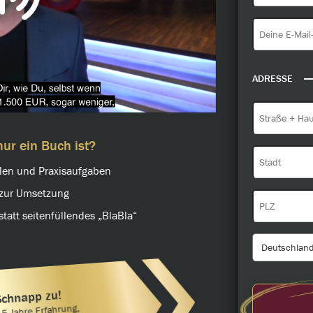
ADRESSE
ur ein Buch ist?
elen und Praxisaufgaben
n zur Umsetzung
statt seitenfüllendes „BlaBla“
Schnapp zu!