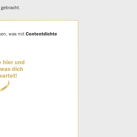
 gebracht.
ehen, was mit
Contentdichte
e hier und
 was dich
wartet!