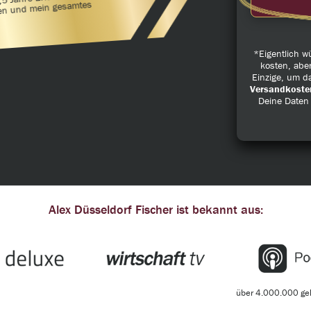
5 Jahre Erfahrung,
sen und mein gesamtes
*Eigentlich 
kosten, abe
Einzige, um da
Versandkoste
Deine Daten
Alex Düsseldorf Fischer ist bekannt aus:
über 4.000.000 ge