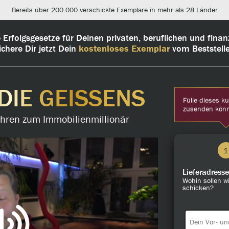
Bereits über 200.000 verschickte Exemplare in mehr als 28 Länder
Erfolgsgesetze für Deinen privaten, beruflichen und finanzi
ichere Dir jetzt Dein
kostenloses Exemplar
vom Beststelle
DIE GEISSENS
Fülle dieses k
zusenden kön
Jahren zum Immobilienmillionär
1
Lieferadresse
Wohin sollen w
schicken?