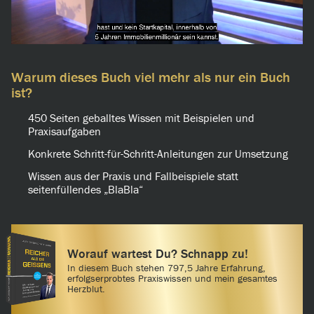
Warum dieses Buch viel mehr als nur ein Buch
ist?
450 Seiten geballtes Wissen mit Beispielen und
Praxisaufgaben
Konkrete Schritt-für-Schritt-Anleitungen zur Umsetzung
Wissen aus der Praxis und Fallbeispiele statt
seitenfüllendes „BlaBla“
Worauf wartest Du? Schnapp zu!
In diesem Buch stehen 797,5 Jahre Erfahrung,
erfolgserprobtes Praxiswissen und mein gesamtes
Herzblut.